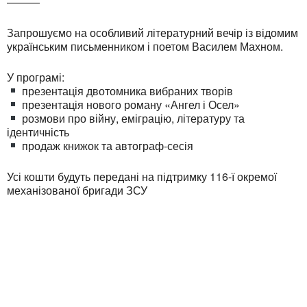
———
Запрошуємо на особливий літературний вечір із відомим
українським письменником і поетом Василем Махном.
У програмі:
презентація двотомника вибраних творів
презентація нового роману «Ангел і Осел»
розмови про війну, еміграцію, літературу та
ідентичність
продаж книжок та автограф-сесія
Усі кошти будуть передані на підтримку 116-ї окремої
механізованої бригади ЗСУ
Ukrainian Cultural Center of New England is