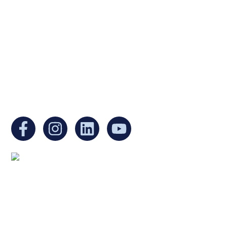
a non-profit, tax-exempt charitable
organization under Section 501(c)(3) of the
Internal Revenue Code and is a registered
Non-Profit Organization in Massachusetts.
EIN:
88-3213530
You can find us at:
Mailing address:
Ukrainian Cultural Center of New England
1 Washington Mall #1382